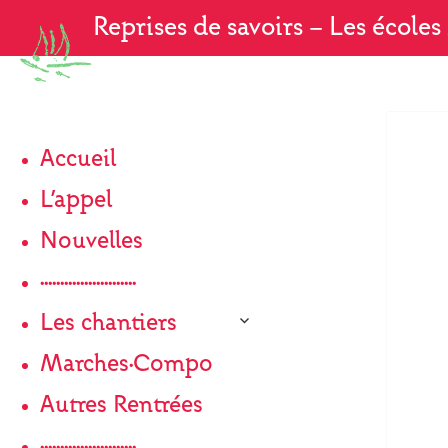
Reprises de savoirs
— Les écoles 
L
Accueil
L’appel
Nouvelles
························
ouvrir
Les chantiers
le
sous-
Marches·Compo
menu
Autres Rentrées
························