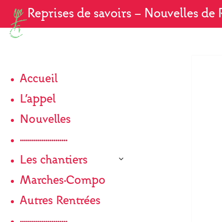
Reprises de savoirs
— Nouvelles de R
N
Accueil
L’appel
Nouvelles
························
ouvrir
Les chantiers
le
sous-
Marches·Compo
menu
Autres Rentrées
························