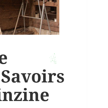
e
j
 Savoirs
inzine