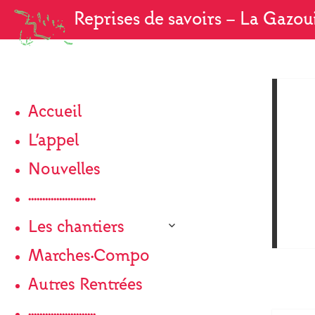
Reprises de savoirs
— La Gazouil
f
Accueil
L’appel
Nouvelles
························
ouvrir
Les chantiers
le
sous-
Marches·Compo
menu
Autres Rentrées
························