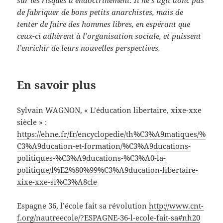
sur les risques d’endoctrinement. Il ne s’agit donc pas
de fabriquer de bons petits anarchistes, mais de
tenter de faire des hommes libres, en espérant que
ceux-ci adhèrent à l’organisation sociale, et puissent
l’enrichir de leurs nouvelles perspectives.
En savoir plus
Sylvain WAGNON, « L’éducation libertaire, xixe-xxe
siècle » :
https://ehne.fr/fr/encyclopedie/th%C3%A9matiques/%
C3%A9ducation-et-formation/%C3%A9ducations-
politiques-%C3%A9ducations-%C3%A0-la-
politique/l%E2%80%99%C3%A9ducation-libertaire-
xixe-xxe-si%C3%A8cle
Espagne 36, l’école fait sa révolution
http://www.cnt-
f.org/nautreecole/?ESPAGNE-36-l-ecole-fait-sa#nh20